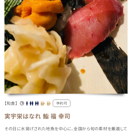
【和食】
予約可
実宇栄はなれ 鮨 福 幸司
その日に水揚げされた地魚を中心に、全国から旬の素材を厳選して