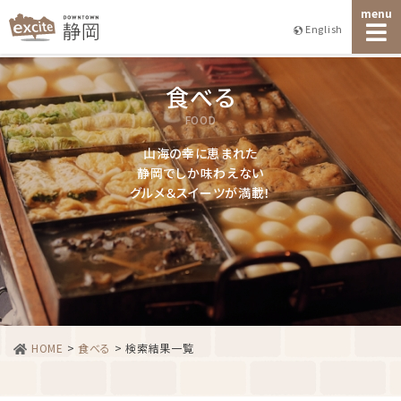
menu
English
食べる
FOOD
山海の幸に恵まれた
静岡でしか味わえない
グルメ＆スイーツが満載！
HOME
>
食べる
>
検索結果一覧