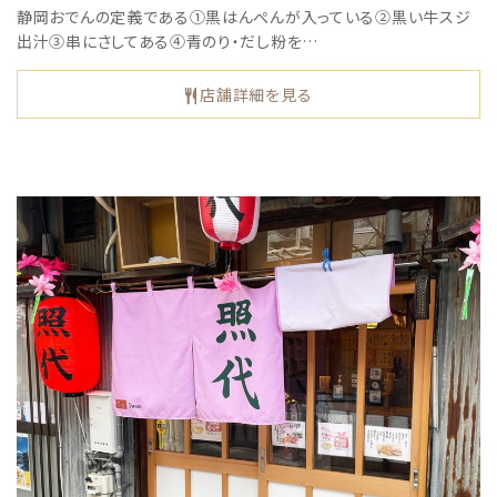
静岡おでんの定義である①黒はんぺんが入っている②黒い牛スジ
出汁③串にさしてある④青のり・だし粉を…
店舗詳細を見る