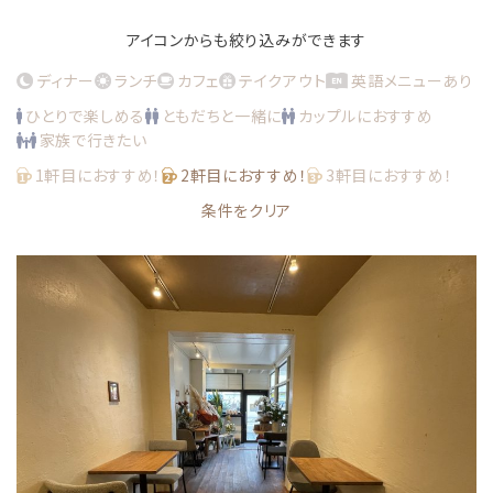
アイコンからも絞り込みができます
ディナー
ランチ
カフェ
テイクアウト
英語メニューあり
ひとりで楽しめる
ともだちと一緒に
カップルにおすすめ
家族で行きたい
1軒目におすすめ！
2軒目におすすめ！
3軒目におすすめ！
条件をクリア