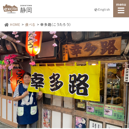
menu
English
HOME
>
食べる
>
幸多路（こうたろう）