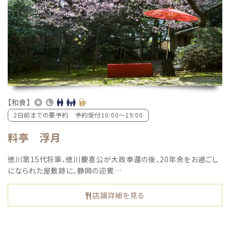
【和食】
2日前までの要予約 予約受付10:00〜19:00
料亭 浮月
徳川第15代将軍、徳川慶喜公が大政奉還の後、20年余をお過ごし
になられた屋敷跡に、静岡の迎賓…
店舗詳細を見る