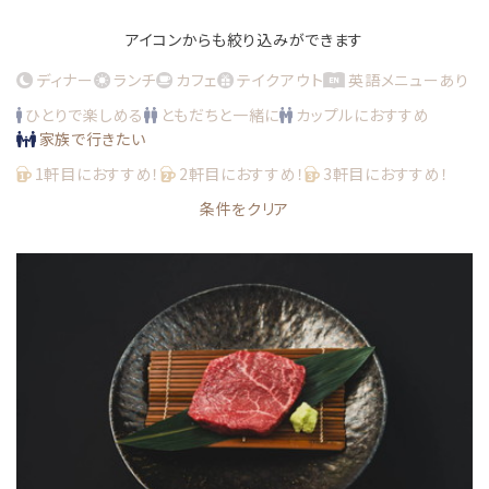
アイコンからも絞り込みができます
ディナー
ランチ
カフェ
テイクアウト
英語メニューあり
ひとりで楽しめる
ともだちと一緒に
カップルにおすすめ
家族で行きたい
1軒目におすすめ！
2軒目におすすめ！
3軒目におすすめ！
条件をクリア