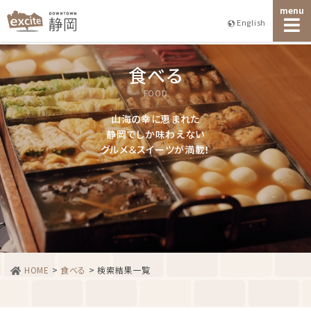
menu
English
食べる
FOOD
山海の幸に恵まれた
静岡でしか味わえない
グルメ＆スイーツが満載！
HOME
>
食べる
>
検索結果一覧