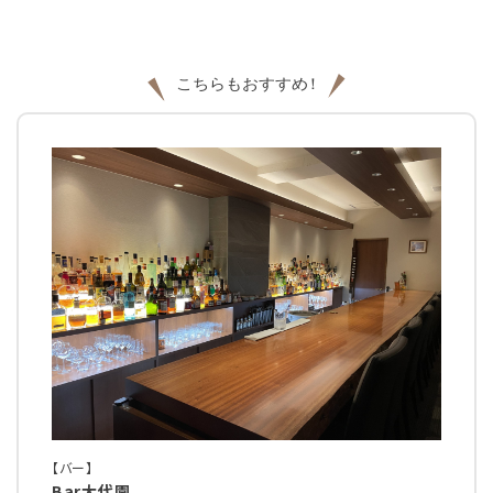
【バー】
Bar大代園