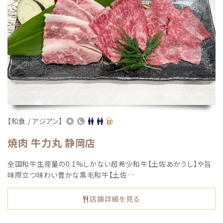
【和食 / アジアン】
焼肉 牛力丸 静岡店
全国和牛生産量の0.1%しかない超希少和牛【土佐あかうし】や旨
味際立つ味わい豊かな黒毛和牛【土佐…
店舗詳細を見る