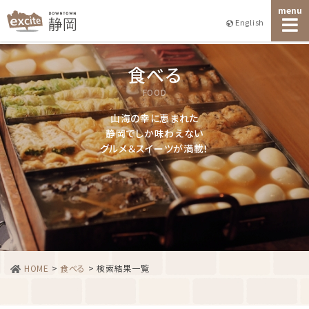
menu
English
食べる
FOOD
山海の幸に恵まれた
静岡でしか味わえない
グルメ＆スイーツが満載！
HOME
>
食べる
>
検索結果一覧