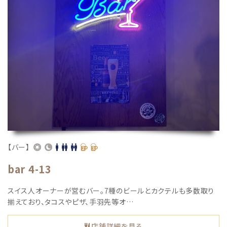
【バー】
bar 4-13
スイス人オーナーが営むバー。7種のビールとカクテルも多数取り
揃えており、タコスやピザ、手羽先等オ…
店舗詳細を見る