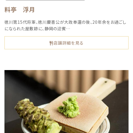
料亭 浮月
徳川第15代将軍、徳川慶喜公が大政奉還の後、20年余をお過ごし
になられた屋敷跡に、静岡の迎賓…
店舗詳細を見る