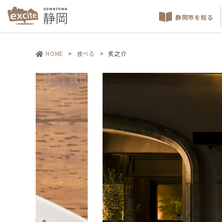
静岡市を知る
HOME
>
食べる
>
炙之介