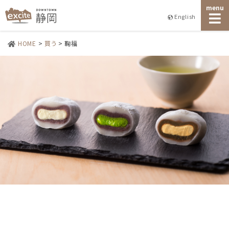
menu
English
HOME
>
買う
>
鞠福