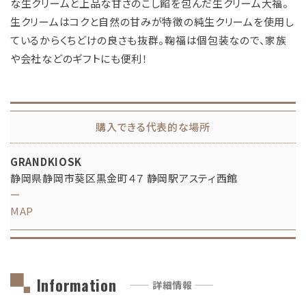
な生クリームと上品な甘さのこし餡を包んだ生クリーム大福。
生クリームはコクと自然の甘みが特徴の純生クリームを使用し
ているからくちどけの良さも抜群。鞠福は個包装なので、家族
や会社などのギフトにも便利！
購入できる代表的な場所
GRANDKIOSK
静岡県静岡市葵区黒金町４７ 静岡駅アスティ西館
ー
MAP
Information
—— 詳細情報 ——