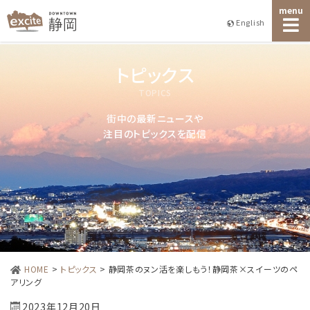
menu
English
トピックス
TOPICS
街中の最新ニュースや
注目のトピックスを配信
HOME
>
トピックス
>
静岡茶のヌン活を楽しもう！静岡茶×スイーツのペ
アリング
2023年12月20日