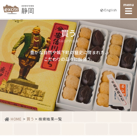
menu
English
買う
SHOPPING
豊かな自然や城下町の歴史に育まれた、
こだわりの品々に出会う。
HOME
>
買う
>
検索結果一覧