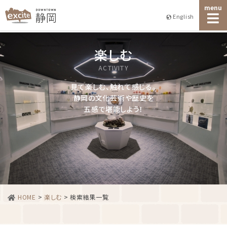
menu
English
楽しむ
ACTIVITY
見て楽しむ、触れて感じる。
静岡の文化芸術や歴史を
五感で堪能しよう！
HOME
>
楽しむ
>
検索結果一覧